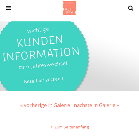
« vorherige in Galerie
nächste in Galerie »
Zum Seitenanfang